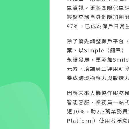
單資訊。更將團險保單納
輕鬆查詢自身個險加團險
97%，已成為保戶日常
除了優先調整保戶平台，
案，以Simple（簡單
永續發展，更添加Smil
元素，培訓員工運用AI
養成跨域適應力與敏捷
因應未來人機協作服務模
智能客服、業務員一站
短10%，助2.3萬業務
Platform）使用者滿