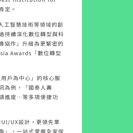
受肯定。
用、人工智慧技術等領域的創
過持續深化數位轉型與科
人機協作」升級為更緊密的
a Awards「數位轉型
以用戶為中心」的核心服
訊為例，「國泰人壽
申請進度…等多項便捷功
UI/UX設計，更領先業
角」，一站式掌握全家保