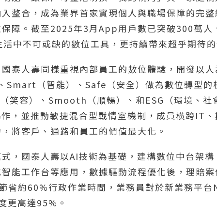
入整合，成為業界首家實現個人與職場保障的完整結
保障。截至2025年3月App用戶數已突破300萬
生活中不可或缺的數位工具，更持續帶來超乎期待
國泰人壽同樣重視內部員工的數位體驗，開發以人
）、Smart（智能）、Safe（安全）做為數位轉型
e（笑容）、Smooth（順暢）、和ESG（環境、
協作，並推動敏捷混合型戰情室機制，成員橫跨IT
力，將客戶、通路和員工的價值最大化。
式，國泰人壽以AI技術為基礎，建構數位中台架
式智能工作台等應用，數據驅動流程優化後，理賠案
員節省約60%行政作業時間，業務員對於新業務平台NAP
意度更高達95%。