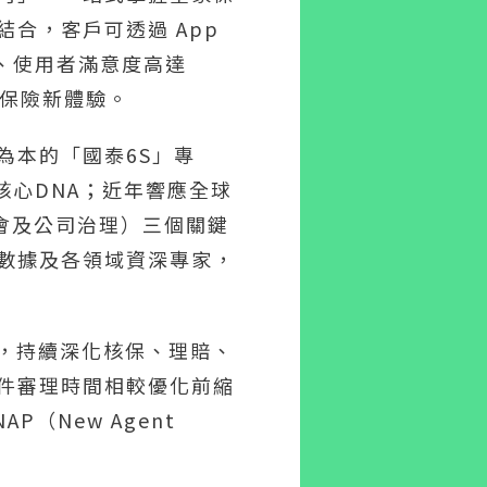
合，客戶可透過 App
人、使用者滿意度高達
的保險新體驗。
為本的「國泰6S」專
的核心DNA；近年響應全球
社會及公司治理）三個關鍵
、數據及各領域資深專家，
構，持續深化核保、理賠、
件審理時間相較優化前縮
（New Agent