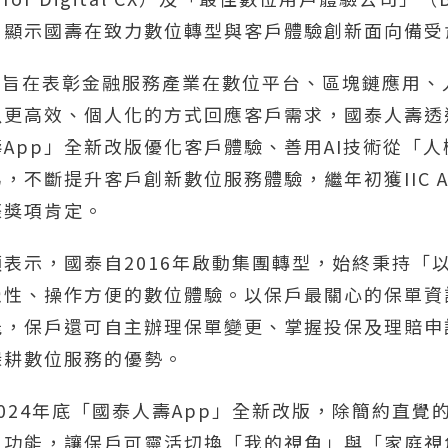
項大獎，顯示國壽在致力數位轉型與客戶體驗創新面向備
Awards」旨在表彰金融服務產業在數位平台、區塊鏈應
以更高效、個人化的方式回應客戶需求，國泰人壽透
App」全新改版優化客戶體驗、善用AI技術從「
不斷提升客戶創新數位服務體驗，繼年初獲IIC Asi
際獎項肯定。
表示，國泰自2016年啟動集團轉型，始終秉持「
覺性、操作方便的數位體驗。以保戶最關心的保單資
能，保戶還可自主辦理保單變更、掌握投保及理賠
深耕數位服務的優勢。
024年底「國泰人壽App」全新改版，除簡約直覺的
」功能，讓保戶可靈活切換「我的視角」與「家庭視