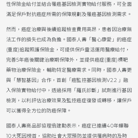
性保險金給付並結合罹癌基因檢測實物給付服務，可全面
滿足保戶對抗癌症所需的保障規劃及罹癌基因檢測需求。
然而，癌症治療與後續追蹤檢查費用高昂，患者因治療無
法工作的損失也成為負擔。國泰人壽「醫心康愛」的癌症
(重度)追蹤照護保險金，可提供保戶靈活運用醫療給付，
完善5年癌後關鍵治療期保障外，並提供癌症(重度)標靶
藥物治療保險金，輔助特定醫療需求。同時，國泰人壽更
與「慧智基因」合作，首創「癌監控基因檢測V2.2 」融
入保險實物給付中，透過採用「羅氏診斷」試劑進行基因
檢測，以利評估治療效果及監控癌症復發或轉移，讓保戶
可以獲得全方位的防癌保障。
國泰人壽商品部協理翁建勳表示，癌症已連續40年蟬聯
10大死因榜首，協助社會大眾預防並提供罹病時的及時