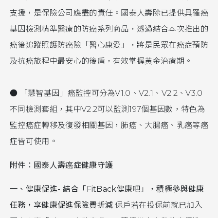
支援，是保險公司應盡的責任。國泰人壽除已提供具罹癌
基因檢測精準醫療的防癌系列商品，透過結合本次推出的
癌後追蹤照護防癌險「醫心康愛」，將是民眾在癌症預防
及抗癌旅程中最安心的後盾，有效掌握黃金治療期。
● 「慧智基因」癌監控可分為V1.0、V2.1、V2.2、V3.0
不同檢測套組，其中V2.2可以監測197個基因數，特色為
監控癌症轉移及復發相關基因，肺癌、大腸癌、乳癌等癌
症皆可使用。
附件：國泰人壽癌症健康守護
一、健康促進- 結合「FitBack健康吧」，積極參與健康
任務，享健康促進保險費折減
保戶若在投保前就已加入