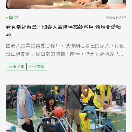
健康
2024.06.27
看見幸福台灣／國泰人壽陪伴高齡客戶 體現關愛精
神
國泰人壽業務員關心保戶，就像關心自己的家人，即使
沒血緣關係，從日常的關懷、陪伴，仍建立起像家人般
緊密的情感。國泰人壽/提供 許多年輕人為了找尋更多
健康促進
公益關懷
工作機會，選擇到大城市打拚，聚少離多導致異鄉遊
子...