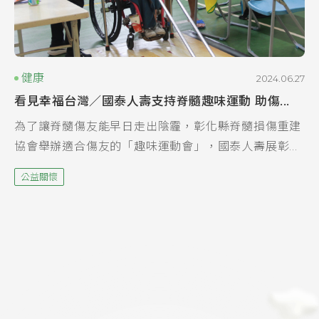
健康
2024.06.27
看見幸福台灣／國泰人壽支持脊髓趣味運動 助傷...
為了讓脊髓傷友能早日走出陰霾，彰化縣脊髓損傷重建
協會舉辦適合傷友的「趣味運動會」，國泰人壽展彰美
通訊處幫忙募集經費，並協助活動計分、擔任關主等，
公益關懷
給予傷友鼓勵與支持。國泰人壽/提供 脊髓損傷有九
成...