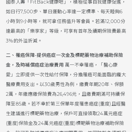
國泰人壽「FitBack健康吧」，積極從事自我健康促進，
如日行7,500步、單日運動心率達一定標準、每天睡夠6
小時到9小時等，就可拿任務值升等會員。若滿12,000分
達最高的「樂享家」等級，可享有首年及續期保險費最高
3％的外溢折減。
二、罹癌保障-提供癌症一次金及標靶藥物治療補助保險
金，及時補償癌症治療費用
萬一不幸罹癌，「醫心康
愛」立即提供一次性給付保障，分擔罹癌可能面臨的龐大
醫療費用支出。以30歲男性為例，繳費年期20年、保額
2萬，年繳應繳保險費為26,496元，且繳費期滿可持續保
障至85歲。若不幸於第三保單年度罹患癌症(重度)且經醫
生建議進行標靶藥物治療，保戶可直接領取24萬元癌症
(重度)保險金及24萬元癌症(重度)標靶藥物治療補助保險