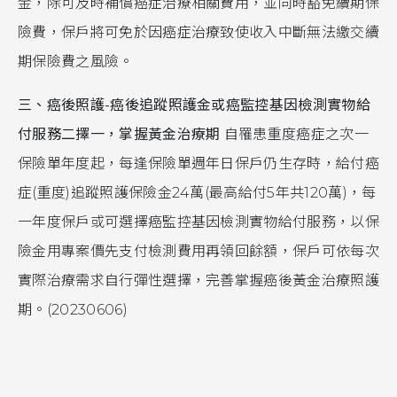
金，除可及時補償癌症治療相關費用，並同時豁免續期保
險費，保戶將可免於因癌症治療致使收入中斷無法繳交續
期保險費之風險。
三、癌後照護-癌後追蹤照護金或癌監控基因檢測實物給
付服務二擇一，掌握黃金治療期
自罹患重度癌症之次一
保險單年度起，每逢保險單週年日保戶仍生存時，給付癌
症(重度)追蹤照護保險金24萬(最高給付5年共120萬)，每
一年度保戶或可選擇癌監控基因檢測實物給付服務，以保
險金用專案價先支付檢測費用再領回餘額，保戶可依每次
實際治療需求自行彈性選擇，完善掌握癌後黃金治療照護
期。(20230606)