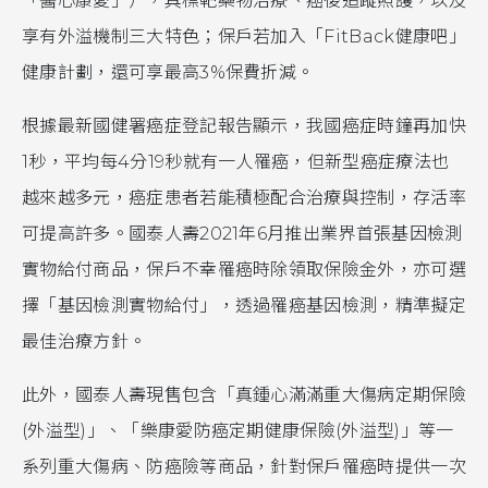
「醫心康愛」），具標靶藥物治療、癌後追蹤照護，以及
享有外溢機制三大特色；保戶若加入「FitBack健康吧」
健康計劃，還可享最高3%保費折減。
根據最新國健署癌症登記報告顯示，我國癌症時鐘再加快
1秒，平均每4分19秒就有一人罹癌，但新型癌症療法也
越來越多元，癌症患者若能積極配合治療與控制，存活率
可提高許多。國泰人壽2021年6月推出業界首張基因檢測
實物給付商品，保戶不幸罹癌時除領取保險金外，亦可選
擇「基因檢測實物給付」，透過罹癌基因檢測，精準擬定
最佳治療方針。
此外，國泰人壽現售包含「真鍾心滿滿重大傷病定期保險
(外溢型)」、「樂康愛防癌定期健康保險(外溢型)」等一
系列重大傷病、防癌險等商品，針對保戶罹癌時提供一次