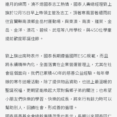
連月的綿雨，澆不熄國泰志工熱情，國泰人壽總經理劉上
旗於12月15日早上帶領主管及志工，頂著寒風冒著細雨前
往宜蘭縣南澳鄉金岳村運動場，與東澳、南澳、蓬萊、金
岳、金洋、澳花、碧候、武塔等八所學校，與450位學童
提前歡度耶誕佳節。
劉上旗出席時表示，國泰長期遵循國際ESG規範，而且
將永續精神內化，全面落實在企業營運管理上，尤其在社
會這個面向，我們已累積40年的慈善公益經驗。每年舉
辦的寒冬送暖活動，除了提供物品資助，也送上最溫暖的
聖誕祝福，更期望能喚起大眾對偏鄉子弟的關注；也希望
小朋友們快樂的學習、快樂的成長，將來行有餘力時可以
幫助別人，回饋社會，形成善的循環。
國泰慈善基金會總幹事鍾茂季也表示，長期以來國泰同仁