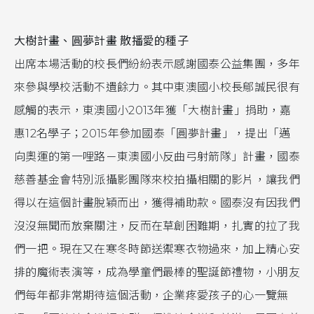
大樹計畫、圓夢計畫 散播愛的種子
出席本場活動的校長們紛紛表示感謝國泰公益集團，多年
來參與學校活動不遺餘力。其中東澳國小校長鄔誠民很有
感觸的表示，東澳國小2013年獲「大樹計畫」捐助，嘉
惠12名學子；2015年參加國泰「圓夢計畫」，提出「邁
向奧運的第一哩路－東澳國小反曲弓射箭隊」計畫，國泰
慈善基金會特別派攝影團隊來校拍攝相關的影片，讓我們
得以在這個計畫脫穎而出，獲得補助款。國泰沒有因我們
沒沒無聞而放棄關注，反而在草創困難期，扎實的拉了我
們一把。現在又在寒冬時節送禦寒衣物過來，加上精心安
排的魔術表演等，成為學童們最棒的聖誕節禮物，小朋友
們每年都非常期待這個活動，企業疼愛孩子的心一覽無