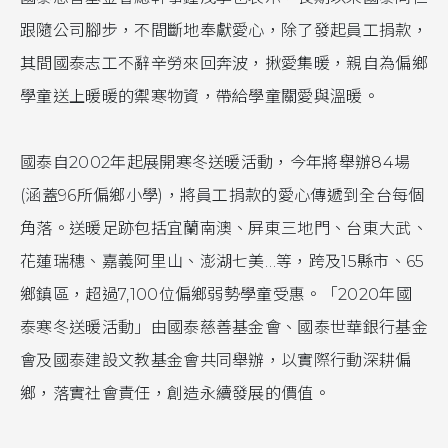
跟隨公司腳步，不間斷地奉獻愛心，除了發起員工捐款，
其間國泰志工不辭辛勞來回奔波，揪愛集暖，親自為偏鄉
學童送上暖暖的禦寒物資，帶給學童關愛與溫暖。
國泰自2002年起展開寒冬送暖活動，今年將舉辦84場
(涵蓋96所偏鄉小學)，將員工捐款的愛心傳遞到全台每個
角落。送暖足跡包括宜蘭南澳、屏東三地門、台東大武、
花蓮瑞穗、嘉義阿里山、澎湖七美…等，跨及15縣市、65
鄉鎮區，超過7,100位偏鄉弱勢學童受惠。「2020年國
泰寒冬送暖活動」由國泰慈善基金會、國泰世華銀行基金
會及國泰建設文教基金會共同舉辦，以實際行動深耕偏
鄉，落實社會責任，創造永續發展的價值。