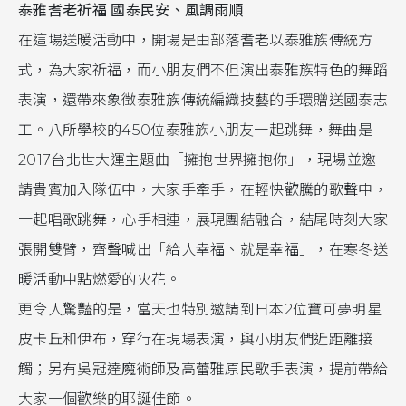
泰雅耆老祈福 國泰民安、風調雨順
在這場送暖活動中，開場是由部落耆老以泰雅族傳統方
式，為大家祈福，而小朋友們不但演出泰雅族特色的舞蹈
表演，還帶來象徵泰雅族傳統編織技藝的手環贈送國泰志
工。八所學校的450位泰雅族小朋友一起跳舞，舞曲是
2017台北世大運主題曲「擁抱世界擁抱你」，現場並邀
請貴賓加入隊伍中，大家手牽手，在輕快歡騰的歌聲中，
一起唱歌跳舞，心手相連，展現團結融合，結尾時刻大家
張開雙臂，齊聲喊出「給人幸福、就是幸福」，在寒冬送
暖活動中點燃愛的火花。
更令人驚豔的是，當天也特別邀請到日本2位寶可夢明星
皮卡丘和伊布，穿行在現場表演，與小朋友們近距離接
觸；另有吳冠達魔術師及高蕾雅原民歌手表演，提前帶給
大家一個歡樂的耶誕佳節。