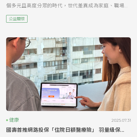
個多元且高度分眾的時代，世代差異成為家庭、職場乃
至整體社會溝通上的挑戰。國泰人壽今年從「社會責
公益關懷
任」出發，特別聚焦於這個重要卻常被忽略的「世代溝
通...
健康
2025.07.31
國壽首推網路投保「住院日額醫療險」 羽量級保...