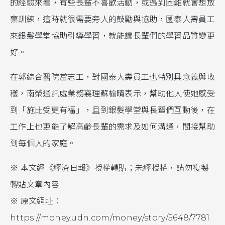
的經驗來看，有些長輩不喜歡活動，或遇到困難就會想放
棄訓練，這時就很需要旁人的鼓勵與協助，國泰人壽員工
來銀髮學堂協助引導學習，就能讓長輩們的學習品質變更
好。
在郭綜合醫院當志工，對國泰人壽員工也特別具意義與收
穫，南榮通訊處業務襄理蘇榆晴表示，幫助他人使她感受
到「施比受更有福」，且到銀髮學堂與長輩們互動後，在
工作上也更能了解高齡長輩的需求及如何溝通，間接幫助
到每個人的家庭。
※ 本文經《經濟日報》授權轉貼；未經授權，請勿複製
轉貼文章內容
※ 原文網址：
https://money.udn.com/money/story/5648/7781