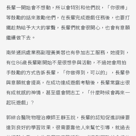
長輩一開始會不想動，所以會特別和他們說，「你很棒」
等鼓勵的話來激勵他們，在長輩完成遊戲任務後，也要打
鐵趁熱給予大大的掌聲，長輩們就會很開心，也會有意願
繼續做下去。
南榮通訊處業務副理黃美蓉也有參加志工服務，她提到，
有位86歲長輩剛開始不是很想參與活動，不過她會用拍
手鼓勵的方式告訴長輩，「你做得到，可以的」，長輩參
與意願就會提高，在成功達成遊戲考驗後，長輩常露出很
有成就感的神情，甚至還會問志工，「什麼時候會再來一
起玩遊戲」?
郭綜合醫院物理治療師王靜玉說，長輩的認知促進訓練要
達到良好的學習效果，很需要靠他人來幫忙引導，就過去