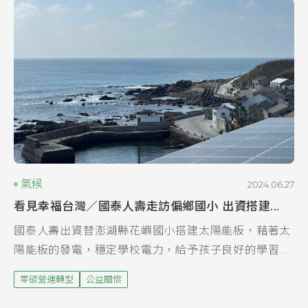
氣候
2024.06.27
看見幸福台灣／國泰人壽走訪偏鄉國小 出資搭建...
國泰人壽出資替澎湖縣花嶼國小搭建太陽能板，藉著太
陽能板的發電，穩定學校電力，給予孩子良好的學習環
境。國泰人壽/提供 澎湖望安鄉的花嶼村屬於三級離
零碳營運轉型
公益關懷
島，交通、物資、水電資源長期不便及缺乏，島上因為
沒...