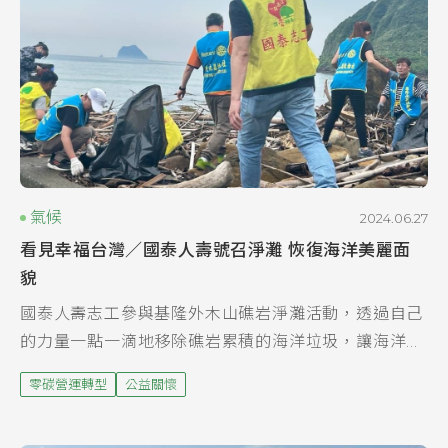
氣候
2024.06.27
看見幸福台灣／國泰人壽號召淨灘 恢復海洋美麗面
貌
國泰人壽志工參與基隆外木山礁岩淨灘活動，透過自己
的力量一點一滴地移除礁岩累積的海洋垃圾，讓海洋景
觀能恢復原來美麗的面貌。國泰人壽/提供 基隆市外木
零碳營運轉型
公益關懷
山擁有漂亮的沙灘、礁岩，吸引不少民眾造訪，但人
潮...