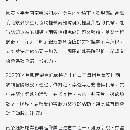
國泰人壽台南南榮通訊處在保戶的介紹下，發現郭綜合醫
院的銀髮學堂有協助輕微認知障礙到輕度失智的長輩，進
行認知促進的訓練。南榮通訊處經理蔡文翰說，到醫院拜
訪後，才深刻了解到銀髮族所面臨的失智議題不容忽視，
立刻就決定邀請同事加入志工團隊前進醫院幫忙，希望有
機會為社會盡一份心力。
2023年4月起南榮通訊處將近十位員工每個月會安排兩
次到醫院服務，透過手作課程、桌遊等活動陪伴長輩，其
中在認知促進的活動，有撲克牌、拉密、數獨等，透過填
數字、順序、對應顏色等腦力激盪的活動，讓長輩有機會
動手動腦訓練認知。
南榮通訊處業務襄理鄭美香是志工之一，她分享說，有些